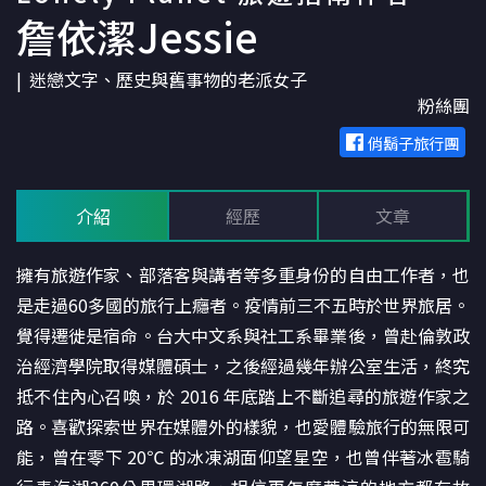
詹依潔Jessie
迷戀文字、歷史與舊事物的老派女子
粉絲團
俏鬍子旅行團
介紹
經歷
文章
擁有旅遊作家、部落客與講者等多重身份的自由工作者，也
是走過60多國的旅行上癮者。疫情前三不五時於世界旅居。
覺得遷徙是宿命。台大中文系與社工系畢業後，曾赴倫敦政
治經濟學院取得媒體碩士，之後經過幾年辦公室生活，終究
抵不住內心召喚，於 2016 年底踏上不斷追尋的旅遊作家之
路。喜歡探索世界在媒體外的樣貌，也愛體驗旅行的無限可
能，曾在零下 20℃ 的冰凍湖面仰望星空，也曾伴著冰雹騎