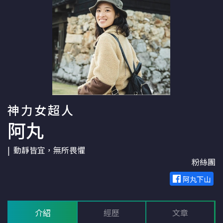
神力女超人
阿丸
動靜皆宜，無所畏懼
粉絲團
阿丸下山
介紹
經歷
文章