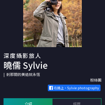
深度攝影旅人
曉儒 Sylvie
剎那間的美造就永恆
粉絲團
在路上·Sylvie photography
介紹
經歷