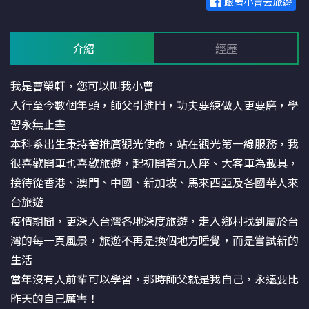
跟著小曹去旅遊
介紹
經歷
我是曹榮軒，您可以叫我小曹
入行至今數個年頭，師父引進門，功夫要練做人更要磨，學
習永無止盡
本科系出生秉持著推廣觀光使命，站在觀光第一線服務，我
很喜歡開車也喜歡旅遊，起初開著九人座、大客車為載具，
接待從香港、澳門、中國、新加坡、馬來西亞及各國華人來
台旅遊
疫情期間，更深入台灣各地深度旅遊，走入鄉村找到屬於台
灣的每一頁風景，旅遊不再是換個地方睡覺，而是嘗試新的
生活
當年沒有人前輩可以學習，那時師父就是我自己，永遠要比
昨天的自己厲害！