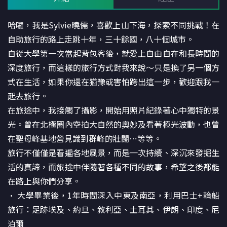
哈囉，我是Sylvie曉儒，喜歡上山下海，探索不同挑戰！在
自助旅行的路上走跳十年，三十餘國，八十個城市。
自從大學第一次當起背包客後，就愛上自由自在和長時間的
深度旅行，而這樣的旅行方式對我來說～只是換了另一個方
式在生活，如果你還在猶豫或害怕跨出這一步，歡迎跟我一
起去旅行。
在旅途中，我接觸了攝影，開始用照片紀錄著心中獨特的景
光。曾在北極圈內空拍大自然的奧妙及看著極光波動，也曾
在聖母峰基地營見識到群峰的壯闊⋯等等。
旅行不僅僅是看遍各地風景，而是一次持續、深沉來發掘生
活的真諦，而旅途中伴隨著各種不同的故事，希望之後都能
在路上與你們分享。
• 大學畢業後，1年時間深入中東及南亞，利用巴士+輪船
旅行：足跡埃及、約旦、敘利亞、土耳其、伊朗、印度、尼
泊爾