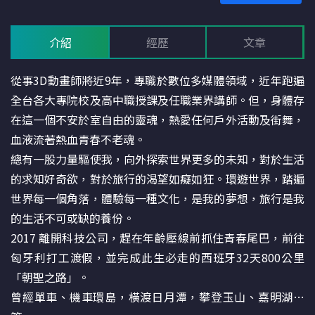
介紹
經歷
文章
從事3D動畫師將近9年，專職於數位多媒體領域，近年跑遍
全台各大專院校及高中職授課及任職業界講師。但，身體存
在這一個不安於室自由的靈魂，熱愛任何戶外活動及街舞，
血液流著熱血青春不老魂。
總有一股力量驅使我，向外探索世界更多的未知，對於生活
的求知好奇欲，對於旅行的渴望如癡如狂。環遊世界，踏遍
世界每一個角落，體驗每一種文化，是我的夢想，旅行是我
的生活不可或缺的養份。
2017 離開科技公司，趕在年齡壓線前抓住青春尾巴，前往
匈牙利打工渡假，並完成此生必走的西班牙32天800公里
「朝聖之路」。
曾經單車、機車環島，橫渡日月潭，攀登玉山、嘉明湖…