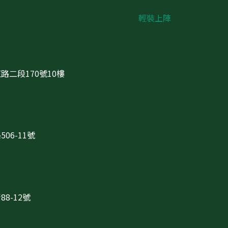
輕裝上陣
二段170號10樓
06-11號
8-12號